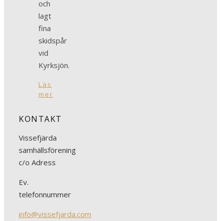
och
lagt
fina
skidspår
vid
Kyrksjön.
Läs
mer
KONTAKT
Vissefjärda
samhällsförening
c/o Adress
Ev.
telefonnummer
info@vissefjarda.com