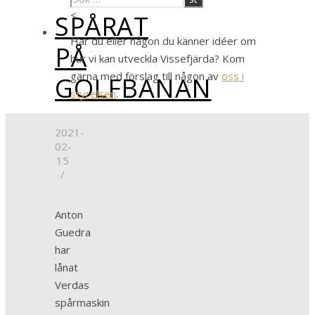
<
SPÅRAT
Har du eller någon du känner idéer om
PÅ
hur vi kan utveckla Vissefjärda? Kom
gärna med förslag till någon av
oss i
GOLFBANAN
styrelsen
.
2021-
02-
15
/
Anton
Guedra
har
lånat
Verdas
spårmaskin