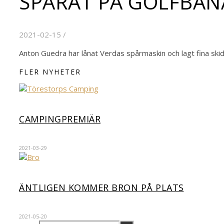
SPÅRAT PÅ GOLFBA
2021-02-15
/
Anton Guedra har lånat Verdas spårmaskin och lagt fina skid
FLER NYHETER
CAMPINGPREMIÄR
2021-03-29
ÄNTLIGEN KOMMER BRON PÅ PLATS
2021-05-20