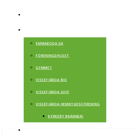
CAMPINGEN
FÖRENINGAR
V
EMMABODA GK
FÖRENINGSHUSET
GYMMET
VISSEFJÄRDA BIO
VISSEFJÄRDA GOIF
VISSEFJÄRDA HEMBYGDSFÖRENING
KYRKEBY BRÄNNERI
VISSEFJÄRDA HISTORIA