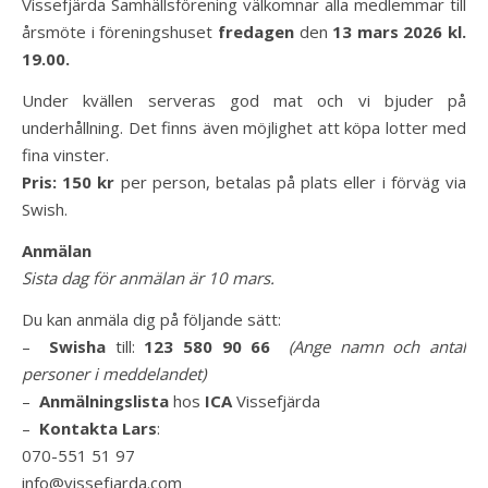
Vissefjärda Samhällsförening välkomnar alla medlemmar till
årsmöte i föreningshuset
fredagen
den
13 mars 2026 kl.
19.00.
Under kvällen serveras god mat och vi bjuder på
underhållning. Det finns även möjlighet att köpa lotter med
fina vinster.
Pris: 150 kr
per person, betalas på plats eller i förväg via
Swish.
Anmälan
Sista dag för anmälan är 10 mars.
Du kan anmäla dig på följande sätt:
–
Swisha
till:
123 580 90 66
(Ange namn och antal
personer i meddelandet)
–
Anmälningslista
hos
ICA
Vissefjärda
–
Kontakta Lars
:
070-551 51 97
info@vissefjarda.com