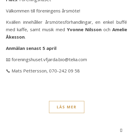
Välkommen till föreningens årsmöte!
Kvällen innehåller årsmötesförhandlingar, en enkel buffé
med kaffe, samt musik med
Yvonne Nilsson
och
Amelie
Åkesson
.
Anmälan senast 5 april
📧 foreningshuset.vfjarda.bio@telia.com
📞 Mats Pettersson, 070-242 09 58
LÄS MER