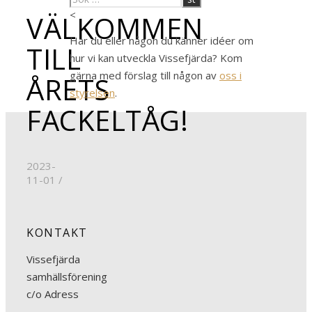
<
VÄLKOMMEN
Har du eller någon du känner idéer om
TILL
hur vi kan utveckla Vissefjärda? Kom
gärna med förslag till någon av
oss i
ÅRETS
styrelsen
.
FACKELTÅG!
2023-
11-01
/
KONTAKT
Vissefjärda
samhällsförening
c/o Adress