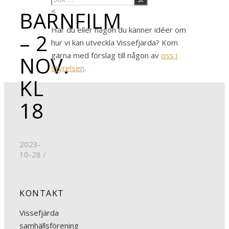
<
BARNFILM
Har du eller någon du känner idéer om
– 2
hur vi kan utveckla Vissefjärda? Kom
gärna med förslag till någon av
oss i
NOV.
styrelsen
.
KL
18
2023-
10-28
/
KONTAKT
Vissefjärda
samhällsförening