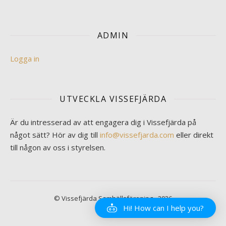
ADMIN
Logga in
UTVECKLA VISSEFJÄRDA
Är du intresserad av att engagera dig i Vissefjärda på
något sätt? Hör av dig till
info@vissefjarda.com
eller direkt
till någon av oss i styrelsen.
© Vissefjärda Samhällsförening - 2026
Hi! How can I help you?